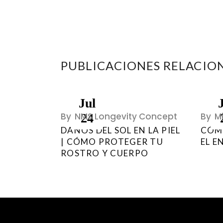
PUBLICACIONES RELACIO
Jul
By
NMS Longevity Concept
By
M
24
DAÑOS DEL SOL EN LA PIEL
CÓMO
| CÓMO PROTEGER TU
EL E
ROSTRO Y CUERPO