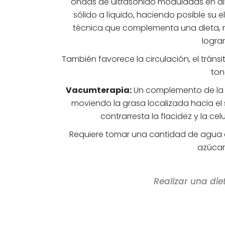
ondas de ultrasonido moduladas en dif
sólido a líquido, haciendo posible su el
técnica que complementa una dieta, 
logra
También favorece la circulación, el tránsi
ton
Vacumterapia:
Un complemento de la té
moviendo la grasa localizada hacia el s
contrarresta la flacidez y la celu
Requiere tomar una cantidad de agua di
azúcar,
Realizar una di