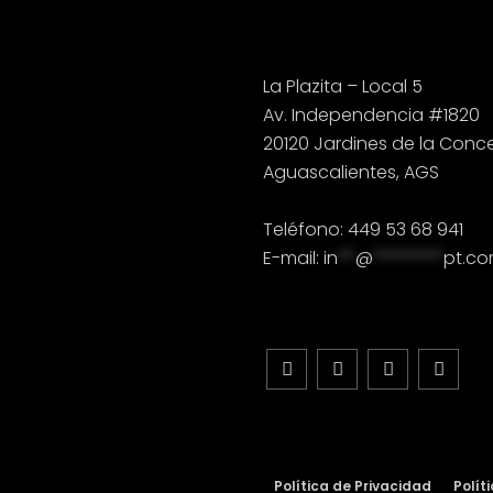
La Plazita – Local 5
Av. Independencia #1820
20120 Jardines de la Conce
Aguascalientes, AGS
Teléfono: 449 53 68 941
E-mail:
in
**
@
********
pt.c
Política de Privacidad
Polít