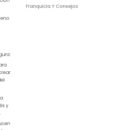
ación
Franquicia Y Consejos
ágeno
gura:
ara
crear
el
ra
és y
.
ducen