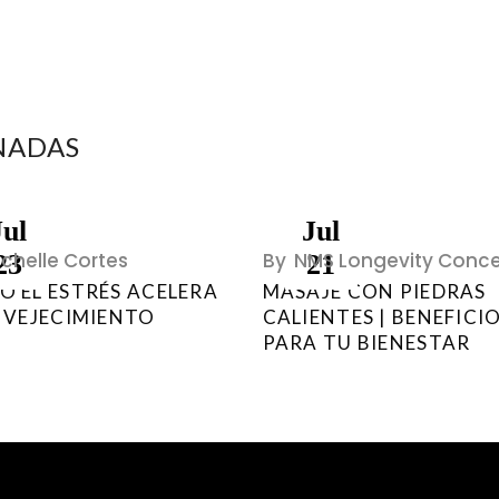
NADAS
Jul
Jul
ichelle Cortes
By
NMS Longevity Conc
23
21
 EL ESTRÉS ACELERA
MASAJE CON PIEDRAS
NVEJECIMIENTO
CALIENTES | BENEFICI
PARA TU BIENESTAR