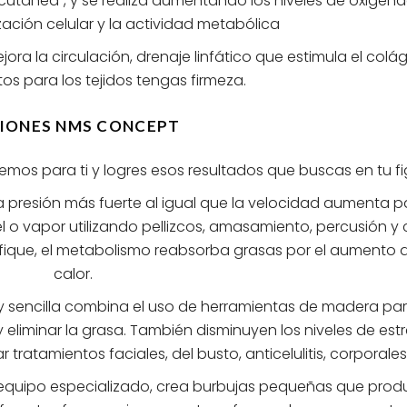
 cutánea”, y se realiza aumentando los niveles de oxigen
ización celular y la actividad metabólica
mejora la circulación, drenaje linfático que estimula el col
stos para los tejidos tengas firmeza.
IONES NMS CONCEPT
os para ti y logres esos resultados que buscas en tu fi
 presión más fuerte al igual que la velocidad aumenta p
gel o vapor utilizando pellizcos, amasamiento, percusión y 
sifique, el metabolismo reabsorba grasas por el aumento d
calor.
 y sencilla combina el uso de herramientas de madera pa
 eliminar la grasa. También disminuyen los niveles de estr
 tratamientos faciales, del busto, anticelulitis, corporales
 equipo especializado, crea burbujas pequeñas que pro