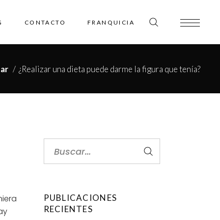
G
CONTACTO
FRANQUICIA
ar
/
¿Realizar una dieta puede darme la figura que tenía?
Search
for:
PUBLICACIONES
niera
RECIENTES
ay