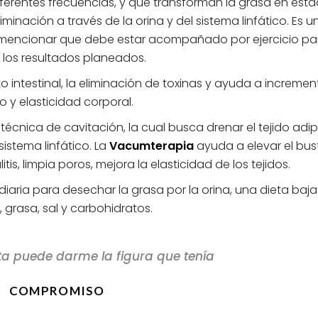
erentes frecuencias, y que transforman la grasa en est
iminación a través de la orina y del sistema linfático. Es u
mencionar que debe estar acompañado por ejercicio pa
r los resultados planeados.
to intestinal, la eliminación de toxinas y ayuda a increment
o y elasticidad corporal.
cnica de cavitación, la cual busca drenar el tejido adi
istema linfático. La
Vacumterapia
ayuda a elevar el bus
litis, limpia poros, mejora la elasticidad de los tejidos.
aria para desechar la grasa por la orina, una dieta baja
 grasa, sal y carbohidratos.
eta puede darme la figura que tenía
COMPROMISO