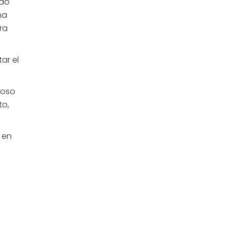
ado
na
ra
ar el
poso
to,
 en