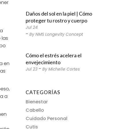
ener
Daños del sol en la piel | Cómo
proteger tu rostro y cuerpo
Jul
24
sa
By
NMS Longevity Concept
 las
rpo
Cómo el estrés acelera el
envejecimiento
ma en
Jul
23
By
Michelle Cortes
nas
peso,
CATEGORÍAS
la a
Bienestar
Cabello
enen
Cuidado Personal
Cutis