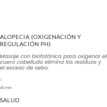
circulación también ayuda a que los
nutrientes lleguen de forma más rápida y
efectiva al folículo y de un mejor aspecto a
nuestro cabello dándole así más fuerza y
brillo. Reduce la caída del cabello
ALOPECIA (OXIGENACIÓN Y
REGULACIÓN PH)
Masaje con biofotónica para oxigenar el
cuero cabelludo elimina los residuos y
el exceso de sebo.
40 min
SALUD