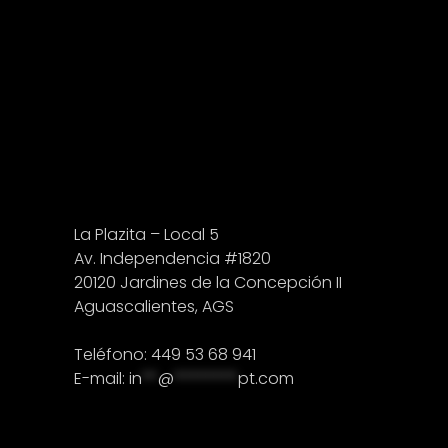
La Plazita – Local 5
Av. Independencia #1820
20120 Jardines de la Concepción II
Aguascalientes, AGS
Teléfono: 449 53 68 941
E-mail:
in
**
@
********
pt.com