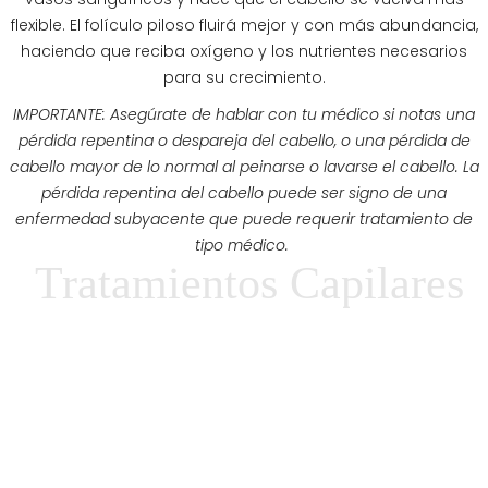
flexible. El folículo piloso fluirá mejor y con más abundancia,
haciendo que reciba oxígeno y los nutrientes necesarios
para su crecimiento.
IMPORTANTE: Asegúrate de hablar con tu médico si notas una
pérdida repentina o despareja del cabello, o una pérdida de
cabello mayor de lo normal al peinarse o lavarse el cabello. La
pérdida repentina del cabello puede ser signo de una
enfermedad subyacente que puede requerir tratamiento de
tipo médico.
Tratamientos Capilares
TRATAMIENTOS CAPILARES
Ideal para el cuero cabelludo cansado,
apagado y desvitalizado. Incrementa el
riego sanguíneo por lo que ayuda a que el
folículo piloso esté más activo y ayude al
crecimiento del cabello. Una mejor