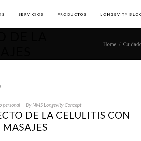
OS
SERVICIOS
PRODUCTOS
LONGEVITY BLO
O DE LA
Home
/
Cuidado
SAJES
o personal
By
NMS Longevity Concept
CTO DE LA CELULITIS CON
MASAJES