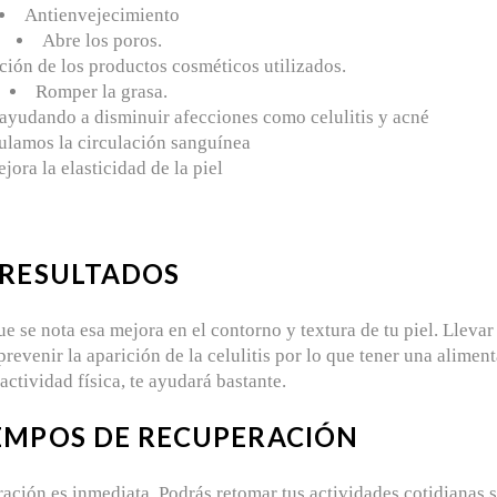
Antienvejecimiento
Abre los poros.
ación de los productos cosméticos utilizados.
Romper la grasa.
, ayudando a disminuir afecciones como celulitis y acné
ulamos la circulación sanguínea
jora la elasticidad de la piel
RESULTADOS
e se nota esa mejora en el contorno y textura de tu piel. Llevar
prevenir la aparición de la celulitis por lo que tener una alimen
actividad física, te ayudará bastante.
EMPOS DE RECUPERACIÓN
ración es inmediata. Podrás retomar tus actividades cotidianas s