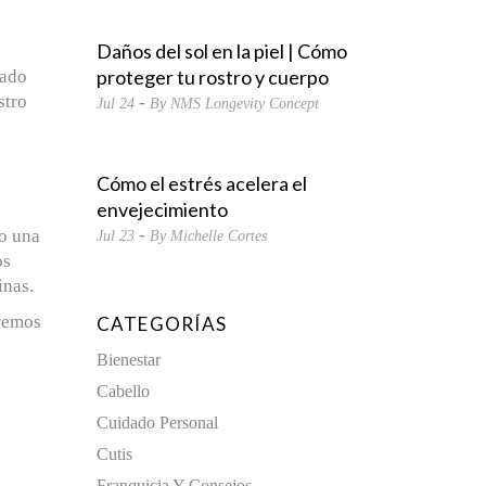
Daños del sol en la piel | Cómo
proteger tu rostro y cuerpo
tado
stro
Jul
24
By
NMS Longevity Concept
Cómo el estrés acelera el
envejecimiento
do una
Jul
23
By
Michelle Cortes
os
inas.
aremos
CATEGORÍAS
Bienestar
Cabello
Cuidado Personal
Cutis
Franquicia Y Consejos