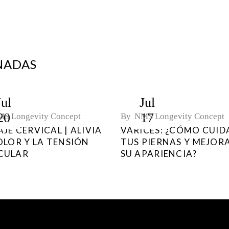
NADAS
Jul
Jul
20
17
S Longevity Concept
By
NMS Longevity Concept
JE CERVICAL | ALIVIA
VARICES: ¿CÓMO CUID
OLOR Y LA TENSIÓN
TUS PIERNAS Y MEJOR
CULAR
SU APARIENCIA?