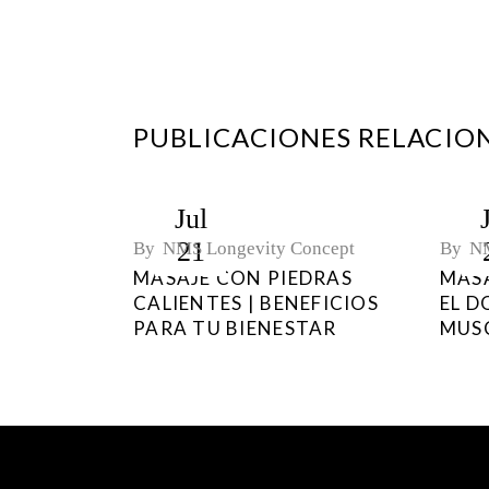
PUBLICACIONES RELACIO
Jul
21
By
NMS Longevity Concept
By
NM
MASAJE CON PIEDRAS
MASA
CALIENTES | BENEFICIOS
EL D
PARA TU BIENESTAR
MUS