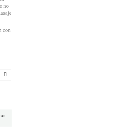
e no
masaje
n con