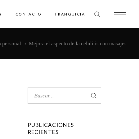
G
CONTACTO
FRANQUICIA
 personal
/
Mejora el aspecto de la celulitis con masajes
Search
for:
PUBLICACIONES
RECIENTES