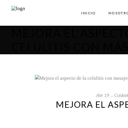
INICIO
NOSOTR
MEJORA EL ASPECT
CELULITIS CON MA
Abr
19
Cuidad
MEJORA EL ASPE