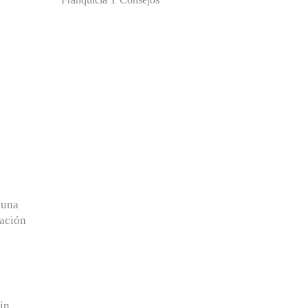
 una
tación
in