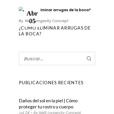
Abr
05
By
NMS Longevity Concept
¿CÓMO ELIMINAR ARRUGAS DE
LA BOCA?
Search
for:
PUBLICACIONES RECIENTES
Daños del sol en la piel | Cómo
proteger tu rostro y cuerpo
Jul
24
By
NMS Longevity Concept