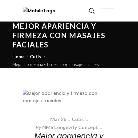
MEJOR APARIENCIA Y
FIRMEZA CON MASAJES
FACIALES
Home
/
Cutis
/
Mejor apariencia y firmeza con masajes faciales
Mar
26
Cutis
By
NMS Longevity Concept
Mejor apariencia y