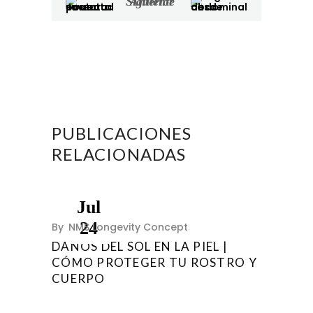
Siguiente
Anterior
PUBLICACIONES
RELACIONADAS
Jul
24
By
NMS Longevity Concept
DAÑOS DEL SOL EN LA PIEL |
CÓMO PROTEGER TU ROSTRO Y
CUERPO