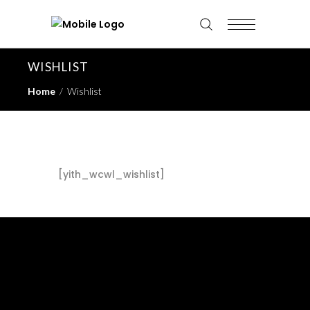
WISHLIST
Home
/
Wishlist
[yith_wcwl_wishlist]