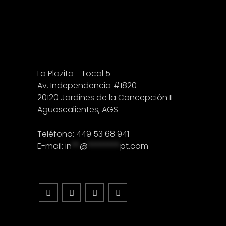
La Plazita – Local 5
Av. Independencia #1820
20120 Jardines de la Concepción II
Aguascalientes, AGS
Teléfono: 449 53 68 941
E-mail:
in
**
@
********
pt.com