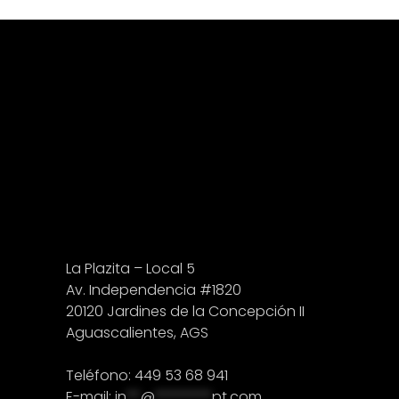
La Plazita – Local 5
Av. Independencia #1820
20120 Jardines de la Concepción II
Aguascalientes, AGS
Teléfono: 449 53 68 941
E-mail:
in
**
@
********
pt.com