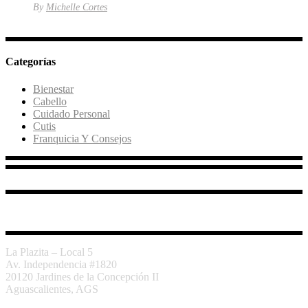
By
Michelle Cortes
Categorías
Bienestar
Cabello
Cuidado Personal
Cutis
Franquicia Y Consejos
La Plazita – Local 5
Av. Independencia #1820
20120 Jardines de la Concepción II
Aguascalientes, AGS