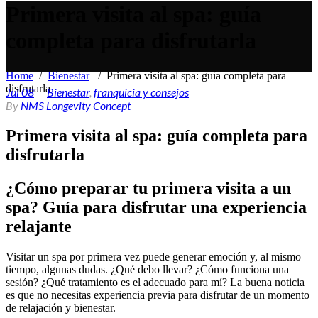
Primera visita al spa: guía
completa para disfrutarla
Home
/
Bienestar
/
Primera visita al spa: guía completa para
disfrutarla
Jul
08
Bienestar
,
franquicia y consejos
By
NMS Longevity Concept
Primera visita al spa: guía completa para
disfrutarla
¿Cómo preparar tu primera visita a un
spa? Guía para disfrutar una experiencia
relajante
Visitar un spa por primera vez puede generar emoción y, al mismo
tiempo, algunas dudas. ¿Qué debo llevar? ¿Cómo funciona una
sesión? ¿Qué tratamiento es el adecuado para mí? La buena noticia
es que no necesitas experiencia previa para disfrutar de un momento
de relajación y bienestar.