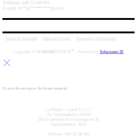
Teléfono: 449 53 68 941
E-mail:
in
**
@
********
pt.com
Política de Privacidad
Política de Cookies
Reembolso y Devoluciones
®
Copyright © NO
MORE
STRESS
- Powered by
Soluciones IE
El arte de envejecer de forma natural.
La Plazita – Local 5 | 6 | 7
Av. Independencia #1820
20120 Jardines de la Concepción II
Aguascalientes, AGS
Teléfono: 449 53 68 941