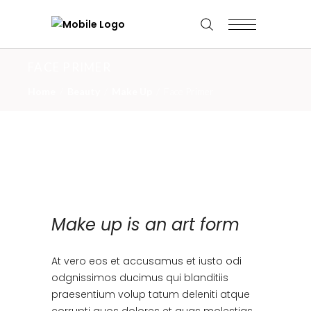
FACE PRIMER
Home
/
Beauty
/
Make Up
/
Face Primer
Make up is an art form
At vero eos et accusamus et iusto odi
odgnissimos ducimus qui blanditiis
praesentium volup tatum deleniti atque